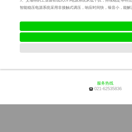
3、艾瑞得的工业级在线式UPS电源系统从低干扰，持续稳定等特
智能稳压电源系统采用非接触式调压，响应时间快，噪音小，能解
服务热线
021-62535836