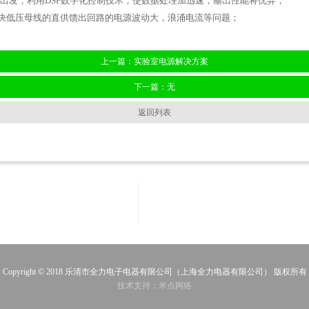
点出发，利用DSP数字化控制技术，使数据处理加迅速，输出性能将优异；
决低压母线的直供馈出回路的电源波动大，浪涌电流等问题；
上一篇：实验室电源解决方案
下一篇：无
返回列表
Copyright © 2018 乐清市全力电子电器有限公司（上海全力电器有限公司） 版权所有
技术支持：米点网络