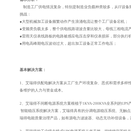
制造工厂供电情况复杂，特别是制造业负载种类较多，从IT设备
挑战：
●大型机械加工设备频繁动作产生浪涌电流让整个工厂设备宕机；
●变频类负载太多，整个供电线路谐波含量比较大，母线三相电流
●雷雨天仪表线路板的电路被感应电压击穿和仪表损坏，部分执行
●用电高峰期电压波动过大，超出加工设备正常工作电压；
基本解决方案：
1、艾瑞得供配电解决方案从工厂生产环境复杂、恶劣和需求多样
备维护的人力与资金成本。
2、艾瑞得不间断电源系统方案根植于1KVA-200KVA全系列的
智能稳压系统解决方案，艾瑞得具有的分调电源稳压系统、无触点
瑞得电能质量治理产品，如有源电力滤波器、动态无功补偿设备，